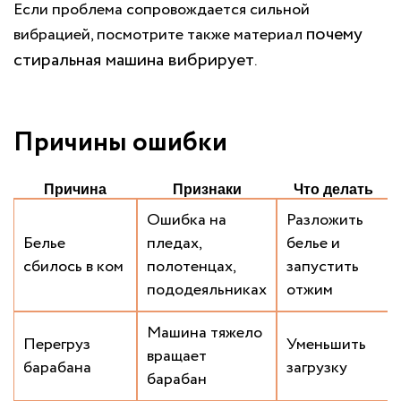
Если проблема сопровождается сильной
почему
вибрацией, посмотрите также материал
стиральная машина вибрирует
.
Причины ошибки
Причина
Признаки
Что делать
Ошибка на
Разложить
Белье
пледах,
белье и
сбилось в ком
полотенцах,
запустить
пододеяльниках
отжим
Машина тяжело
Перегруз
Уменьшить
вращает
барабана
загрузку
барабан