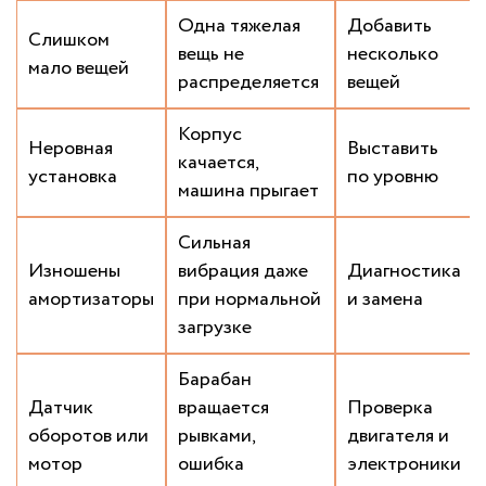
Одна тяжелая
Добавить
Слишком
вещь не
несколько
мало вещей
распределяется
вещей
Корпус
Неровная
Выставить
качается,
установка
по уровню
машина прыгает
Сильная
Изношены
вибрация даже
Диагностика
амортизаторы
при нормальной
и замена
загрузке
Барабан
Датчик
вращается
Проверка
оборотов или
рывками,
двигателя и
мотор
ошибка
электроники