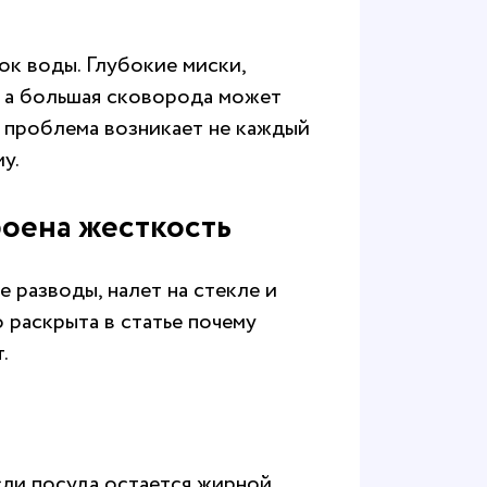
к воды. Глубокие миски,
, а большая сковорода может
 проблема возникает не каждый
у.
роена жесткость
 разводы, налет на стекле и
 раскрыта в статье
почему
т
.
ли посуда остается жирной,