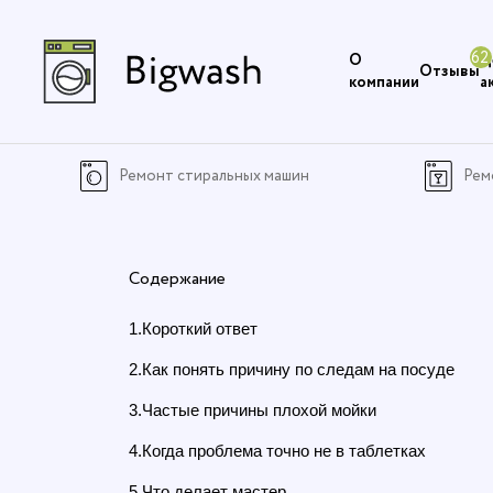
О
Ц
Отзывы
компании
а
Ремонт стиральных машин
Рем
Содержание
1.Короткий ответ
2.Как понять причину по следам на посуде
3.Частые причины плохой мойки
4.Когда проблема точно не в таблетках
5.Что делает мастер