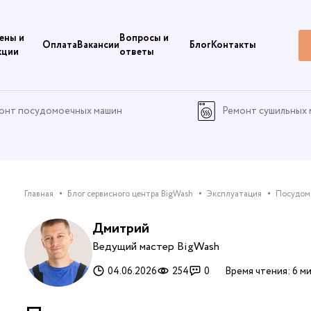
ены и
Вопросы и
Оплата
Вакансии
Блог
Контакты
кции
ответы
онт посудомоечных машин
Ремонт сушильных
Главная
Блог сервисного центра BigWash
Эксплуатация
Посудом
Дмитрий
Ведущий мастер BigWash
04.06.2026
254
0
Время чтения: 6 ми