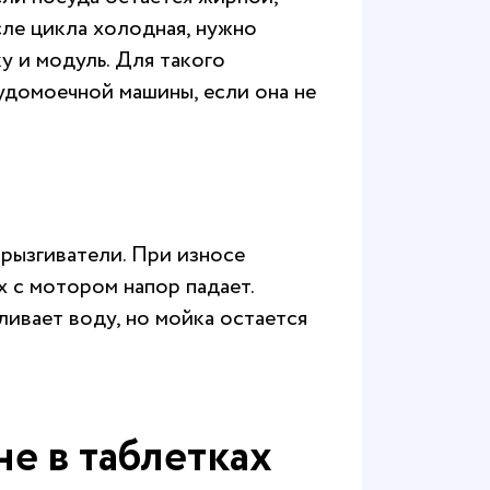
сле цикла холодная, нужно
у и модуль. Для такого
удомоечной машины, если она не
рызгиватели. При износе
х с мотором напор падает.
ливает воду, но мойка остается
не в таблетках