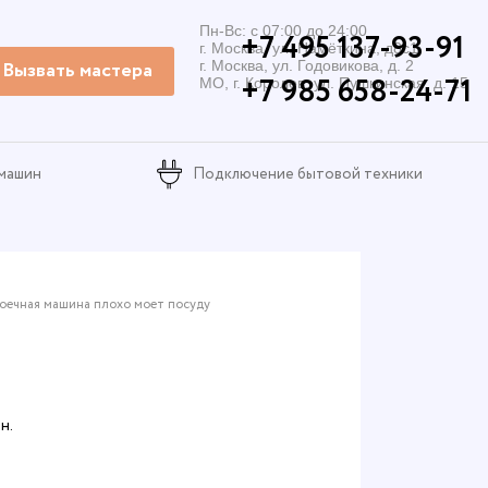
Пн-Вс: с 07:00 до 24:00
+7 495 137-93-91
г. Москва, ул. Намёткина, д8с1
Вызвать мастера
г. Москва, ул. Годовикова, д. 2
+7 985 658-24-71
МО, г. Королев, ул. Пушкинская, д. 15
 машин
Подключение бытовой техники
оечная машина плохо моет посуду
н.