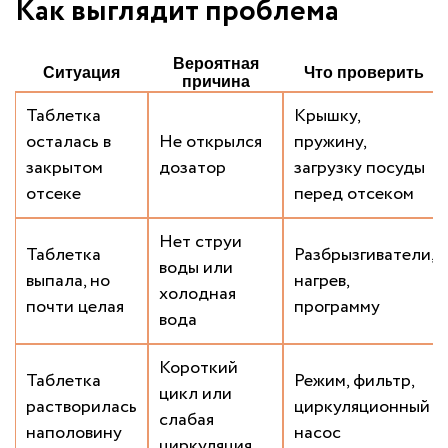
Как выглядит проблема
Вероятная
Ситуация
Что проверить
причина
Таблетка
Крышку,
осталась в
Не открылся
пружину,
закрытом
дозатор
загрузку посуды
отсеке
перед отсеком
Нет струи
Таблетка
Разбрызгиватели,
воды или
выпала, но
нагрев,
холодная
почти целая
программу
вода
Короткий
Таблетка
Режим, фильтр,
цикл или
растворилась
циркуляционный
слабая
наполовину
насос
циркуляция