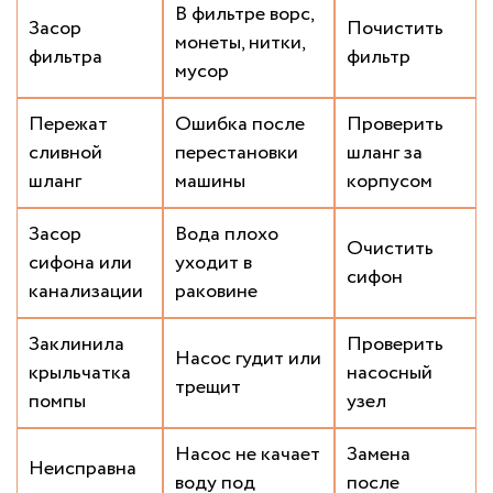
В фильтре ворс,
Засор
Почистить
монеты, нитки,
фильтра
фильтр
мусор
Пережат
Ошибка после
Проверить
сливной
перестановки
шланг за
шланг
машины
корпусом
Засор
Вода плохо
Очистить
сифона или
уходит в
сифон
канализации
раковине
Заклинила
Проверить
Насос гудит или
крыльчатка
насосный
трещит
помпы
узел
Насос не качает
Замена
Неисправна
воду под
после