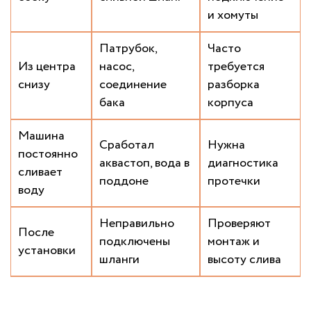
и хомуты
Патрубок,
Часто
Из центра
насос,
требуется
снизу
соединение
разборка
бака
корпуса
Машина
Сработал
Нужна
постоянно
аквастоп, вода в
диагностика
сливает
поддоне
протечки
воду
Неправильно
Проверяют
После
подключены
монтаж и
установки
шланги
высоту слива