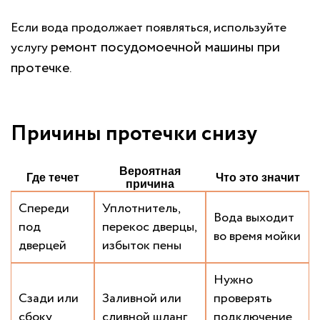
Если вода продолжает появляться, используйте
ремонт посудомоечной машины при
услугу
протечке
.
Причины протечки снизу
Вероятная
Где течет
Что это значит
причина
Спереди
Уплотнитель,
Вода выходит
под
перекос дверцы,
во время мойки
дверцей
избыток пены
Нужно
Сзади или
Заливной или
проверять
сбоку
сливной шланг
подключение